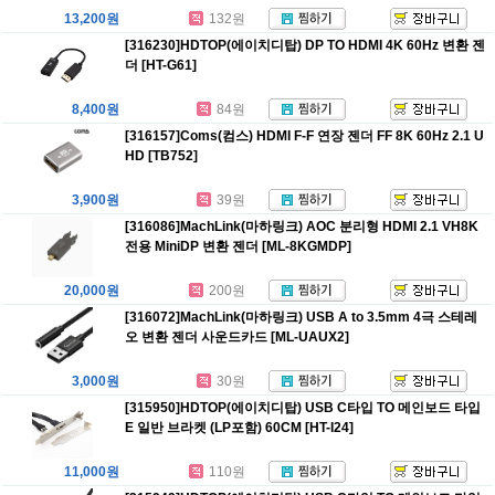
13,200원
132원
[316230]HDTOP(에이치디탑) DP TO HDMI 4K 60Hz 변환 젠
더 [HT-G61]
8,400원
84원
[316157]Coms(컴스) HDMI F-F 연장 젠더 FF 8K 60Hz 2.1 U
HD [TB752]
3,900원
39원
[316086]MachLink(마하링크) AOC 분리형 HDMI 2.1 VH8K
전용 MiniDP 변환 젠더 [ML-8KGMDP]
20,000원
200원
[316072]MachLink(마하링크) USB A to 3.5mm 4극 스테레
오 변환 젠더 사운드카드 [ML-UAUX2]
3,000원
30원
[315950]HDTOP(에이치디탑) USB C타입 TO 메인보드 타입
E 일반 브라켓 (LP포함) 60CM [HT-I24]
11,000원
110원