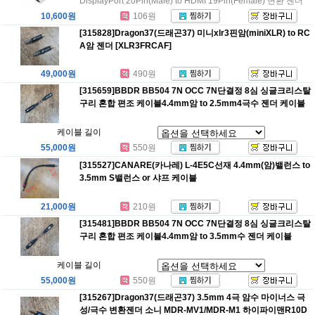
DisplayPort 20Pin(Male) to HDMI 19Pin(Female) 변환 젠더
10,600원
106원
[315828]Dragon37(드래곤37) 미니xlr3핀암(miniXLR) to RC
A암 젠더 [XLR3FRCAF]
49,000원
490원
[315659]BBDR BB504 7N OCC 7N단결정 8심 싱글크리스탈
구리 혼합 편조 케이블4.4mm암 to 2.5mm4극수 젠더 케이블
케이블 길이
55,000원
550원
[315527]CANARE(카나레) L-4E5C선재 4.4mm(암)밸런스 to
3.5mm S밸런스 or 샤프 케이블
21,000원
210원
[315481]BBDR BB504 7N OCC 7N단결정 8심 싱글크리스탈
구리 혼합 편조 케이블4.4mm암 to 3.5mm수 젠더 케이블
케이블 길이
55,000원
550원
[315267]Dragon37(드래곤37) 3.5mm 4극 암수 마이너스 극
성/극수 변환젠더 소니 MDR-MV1/MDR-M1 하이파이맨R10D