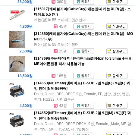
38,000원
380원
[315017]케이블가이(CableGuy) 캐논젠더 캐논 XLR(암) - 스
테레오 5.5 (암)
캐논(암) to 55 스테레오(암) 젠더
4,800원
45원
[314850]케이블가이(CableGuy) 캐논젠더 캐논 XLR(암) - MO
NO 5.5 (수)
캐논(암) to 55 모노(수) 젠더
2,500원
25원
[314769](주문제작) 미니딘4핀miniDIN4pin to 3.5mm 4극 H
ME이어폰전용 타사 사용불가능
18,500원
185원
[314653]NETmate(넷메이트) D-SUB 2열 9핀(F) / 9핀(F) 꺾
임 젠더 [NM-G9FFA]
Dsub, D-sub, DB9, DB9F, 9핀, Female, FF, 암암, 연장, 꺾임,
젠더, RS232, 시리얼통신
4,300원
43원
[314652]NETmate(넷메이트) D-SUB 2열 9핀(M) / 9핀(F) 꺾
임 젠더 [NM-G9MFA]
Dsub, D-sub, DB9, DB9F, DB9M, 9핀, Female, ,Male, MF, 암
수, 꺾임, 젠더, RS232, 시리얼통신