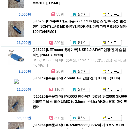
MM-100 [D35MF]
3,500원
35원
[315253]Dragon37(드래곤37) 4.4mm 밸런스 암수 극성 변경
젠더 SONY(소니) MDR-MV1/MDR-M1 하이파이맨R10D MM-
100 [D44FMC]
38,000원
380원
[315233]NETmate(넷메이트) USB3.0 AF/AF 연장 젠더 슬림
타입 [NM-UG305N]
USB, USB3.0, 데이터송수신, Female, FF, 암암, 연장, 젠더, 젠
다, 어댑터
2,800원
28원
[315149](주문제작) 2.5mm 3극 암암 젠더 0.1미터(0.1m)
11,000원
110원
[315125](주문제작) FVB003 젠하이저 SK50 SK2000 SK600
0 레트로닉스 작스컴MIC to 3.5mm 소니orAKGorETC 마이크
젠더
39,000원
390원
[315086](주문제작) 10-32Microdot(10-32마이크로도트) to