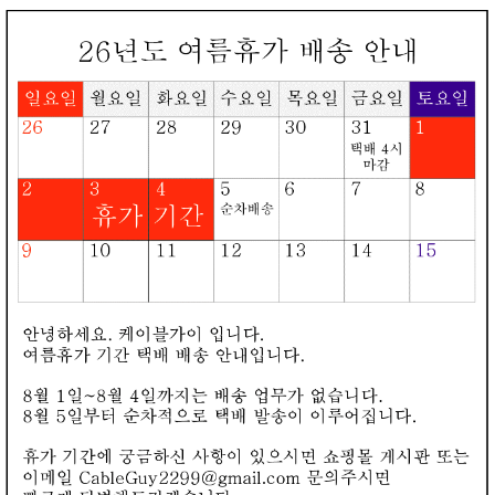
로그인
회원가입
장바구니
오늘본상품
카테고리
▼
이미지
상품명
가격
적립금
찜하기
장바구니
[316476]BBDR BB424 아치스트 하모닉스 젠더 4.4mm암 to
3.5mm수
케이블 길이
외피(피복) 색상
39,800원
0원
제품상세
[316475]BBDR BB424 아치스트 하모닉스 젠더 4.4mm수 to
2.5mm4극 암
케이블 길이
외피(피복) 색상
39,800원
398원
제품상세
[316465]HDTOP(에이치디탑) 페라이트 코어 링 6mm 알로이