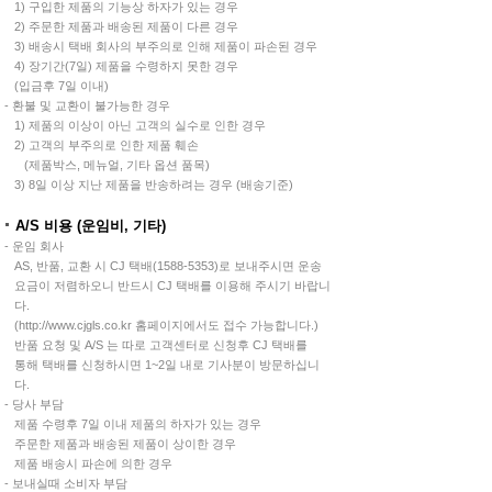
1) 구입한 제품의 기능상 하자가 있는 경우
2) 주문한 제품과 배송된 제품이 다른 경우
3) 배송시 택배 회사의 부주의로 인해 제품이 파손된 경우
4) 장기간(7일) 제품을 수령하지 못한 경우
(입금후 7일 이내)
- 환불 및 교환이 불가능한 경우
1) 제품의 이상이 아닌 고객의 실수로 인한 경우
2) 고객의 부주의로 인한 제품 훼손
(제품박스, 메뉴얼, 기타 옵션 품목)
3) 8일 이상 지난 제품을 반송하려는 경우 (배송기준)
A/S 비용 (운임비, 기타)
- 운임 회사
AS, 반품, 교환 시 CJ 택배(1588-5353)로 보내주시면 운송
요금이 저렴하오니 반드시 CJ 택배를 이용해 주시기 바랍니
다.
(http://www.cjgls.co.kr 홈페이지에서도 접수 가능합니다.)
반품 요청 및 A/S 는 따로 고객센터로 신청후 CJ 택배를
통해 택배를 신청하시면 1~2일 내로 기사분이 방문하십니
다.
- 당사 부담
제품 수령후 7일 이내 제품의 하자가 있는 경우
주문한 제품과 배송된 제품이 상이한 경우
제품 배송시 파손에 의한 경우
- 보내실때 소비자 부담