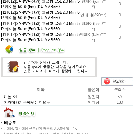
[114012]SANWA(산와) 고급형 USB2.0 Mini 5
엔페이(jomh**
0
P 케이블 5미터(5m) [KU-AMB550]
*)
[114012]SANWA(산와) 고급형 USB2.0 Mini 5
엔페이(j890***)
0
P 케이블 5미터(5m) [KU-AMB550]
[114012]SANWA(산와) 고급형 USB2.0 Mini 5
엔페이(hss0**
0
P 케이블 5미터(5m) [KU-AMB550]
*)
[114012]SANWA(산와) 고급형 USB2.0 Mini 5
엔페이(fake****
0
P 케이블 5미터(5m) [KU-AMB550]
*)
제목
글쓴이
조회수
캐논 6d
임민지
59
이카메라기종에맞는지요ㅠ
이다정
130
배송료
- 비회원, 일반회원 구분없이 배송료 3,000원 입니다.
- 착불로 하시면 지역이나 크기에 따라운임이 다르므로 3,000