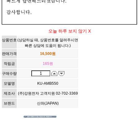
[114012]SANWA(산와) 고급형 USB2.0 Mini 5P 케이블 5미터
(5m) [KU-AMB550]
2중 차폐 쉴드, 트위스트 페어, EMI 필터, 금도금 핀
상품정보
상품평
배송정책
구매정보
오늘 하루 보지 않기 X
114012
상품번호
(상담하실 때, 상품번호를 알려주시면
빠른 상담에 도움이 됩니다.)
판매가격
16,500
원
적립금
165
원
구매수량
모델명
KU-AMB550
제조사
(주)강원전자 고객지원 02-702-3369
브랜드
산와(JAPAN)