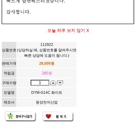
[112922]DYC(동양) 14구 접지 메인스위치 멀티탭 16A (양극차
단/스위치안전커버) 화이트 2.5미터(2.5m) [DYM-G14C-SC]
AC 250V / 16A
과부하 차단 양극스위치
길이 - 2.5M
상품정보
상품평
배송정책
오늘 하루 보지 않기 X
구매정보
112922
상품번호
(상담하실 때, 상품번호를 알려주시면
빠른 상담에 도움이 됩니다.)
판매가격
28,000
원
적립금
280
원
구매수량
모델명
DYM-G14C 화이트
제조사
동양전자산업