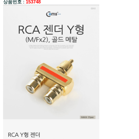
상품번호 :
153748