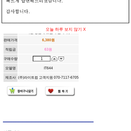
[153748]Coms(컴스) RCA 젠더 Y형(M/Fx2), 골드 메탈 [IT644]
상품정보
상품평
배송정책
구매정보
153748
상품번호
(상담하실 때, 상품번호를 알려주시면
오늘 하루 보지 않기 X
빠른 상담에 도움이 됩니다.)
판매가격
6,380
원
적립금
63
원
구매수량
모델명
IT644
제조사
(주)라이트컴 고객지원 070-7117-6705