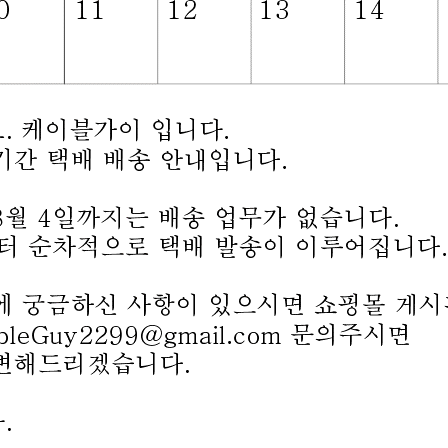
애플/안드로이드폰/핸드폰/스마트폰 젠더
노이즈 필터
[125167]DYC(동양) 3.
(0.12m) [D-STO-105]
3.5스테레오(수)-3.5스테레오(암)2ea 
상품번호
125167
<- 상담
빠른 상담에
판매가격
1,200
원
(부가세
적립금
12
원
모델명
D-STO-105
제조사
동양전자산업
구매수량
(