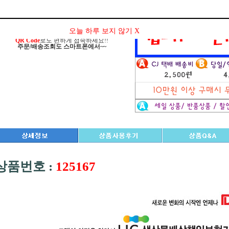
이젠!! 스마트폰에서도
케이블가이
입니다.
오늘 하루 보지 않기 X
언제 어디서든
케이블가이
검색하세요~
QR Code
로도 편하게 접속하세요!!
주문/배송조회도 스마트폰에서~~
상품번호 :
125167