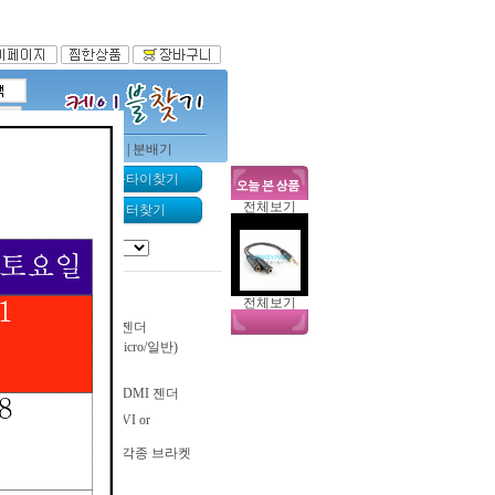
터케이블
|
usb 시리얼
|
분배기
 서버랙찾기
케이블타이찾기
전체보기
 NAS찾기
컨버터찾기
전체보기
A/V Y형 젠더 타입
광오디오(옵티컬) 젠더
HDMI젠더(Mini/Micro/일반)
패시브
DisplayPort (DP)-HDMI 젠더
Mini_DVI(맥용)-DVI or
RGB(VGA)젠더
sata,9핀,25핀 젠더/각종 브라켓
SATA젠더/컨버터
SCSI 젠더