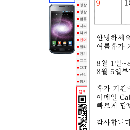
■
영상/음성 케이블
■
영상/음성 기기
■
컴퓨터주변기기
■
시리얼 통신장비
■
랙 캐비넷/랜툴/자재/공구
■
젠더/커넥터/부트/보호캡
■
멀티탭/악세사리/소모품
■
전기관련용품/케이블
■
프로젝터/스크린
■
CCTV/DVR솔루션
■
신상품
■
임시 상품등록