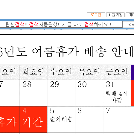
|
TV OUT 방법
|
케이블타이
|
멀티탭
|
DVI/HDMI
추천검색어 :
USB패러럴
|
모니
케이블찾기
테스트중
멀티탭찾기
허브랙 or
인터넷 공유기찾기
KVM 스위치찾기
허브(HUB)찾기
외장 하드 or
메인화면
>
젠더
모니터(RGB) 젠더
A/V Y형 케이블 타입
A/V I형 젠더 타입
기타영상젠더
PS2(키보드/마우스) 젠더
DVI 젠더
DVI - RGB 젠더
DVI - HDMI 젠더
DisplayPort (DP)-VGA(RGB) ro DVI
DisplayPort (DP) 젠더
젠더
Mini_DisplayPort (Mini_DP)->DVI ro
Mini_DisplayPort (Mini_DP)->HDMI
RGB(VGA)
Mini_DVI(맥용)-HDMI 젠더
임피던스 신호변환
HDD / ODD 젠더
BNC RF 젠더
USB 젠더
1394 젠더