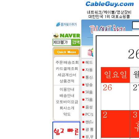
인기검색어 :
hdmi 케이블
주문/배송조회
■
헤드폰 케이블및 젠더
카드결제조회
■
자동차/자전거 주변기기
세금계산서
■
통신/데이타 케이블
상품견적
■
방송용 영상/음성 케이블
이용안내
■
50옴 계측/통신 케이블
배송안내
■
75옴 영상케이블
오토바이요금
■
음성 케이블
회사소개
약도
■
PC/모바일 관련케이블
■
랜(Lan) 케이블/전화선 롤
■
광 통신장비/광 케이블
■
유,무선 네트웍/UPS,AVR