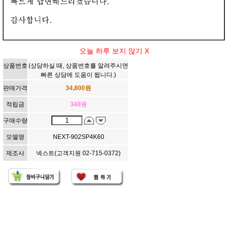
[302541]NEXT(넥스트) 4K60Hz HDMI2.0 1:2분배기 [NEXT-90
2SP4K60]
4K UHD HDMI 2.0 분배기, 4K60Hz 지원, HCDP, 대역폭 18Gbit/s
상품정보
상품평
배송정책
구매정보
오늘 하루 보지 않기 X
302541
상품번호
(상담하실 때, 상품번호를 알려주시면
빠른 상담에 도움이 됩니다.)
판매가격
34,800
원
적립금
348
원
구매수량
모델명
NEXT-902SP4K60
제조사
넥스트(고객지원 02-715-0372)